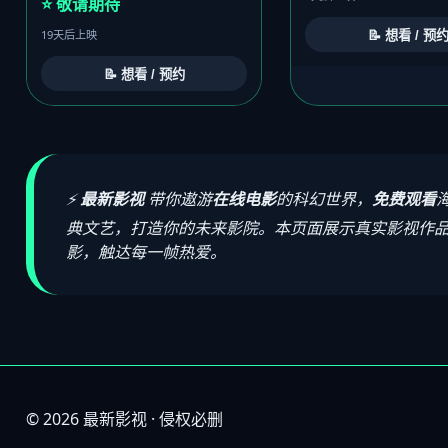
⭐ 敬请期待
19天后上映
📝 想看 / 预
📝 想看 / 预约
⚡
最新影视
带你遨游
在线电影
的科幻世界，
免费观看
典文艺，打造你的未来影院。本页面展示真实影视作
影，触达每一帧热爱。
© 2026 最新影视 · 侵权必删