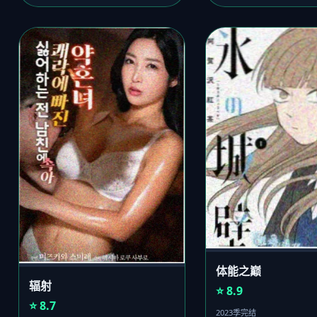
体能之巅
辐射
⭐ 8.9
⭐ 8.7
2023季完结