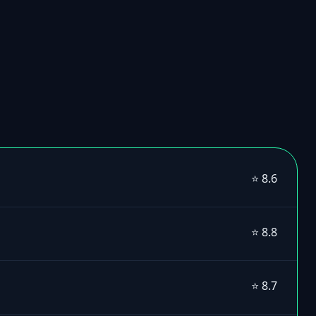
⭐ 8.6
⭐ 8.8
⭐ 8.7