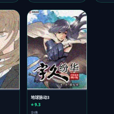
地球脉动3
⭐ 9.3
全6集