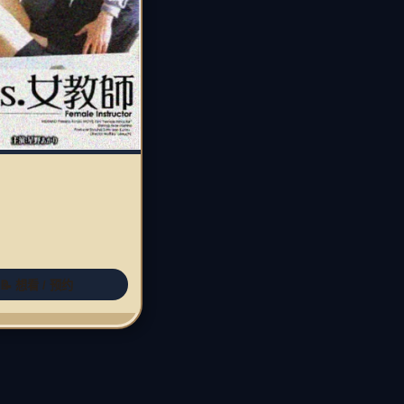
📝 想看 / 预约