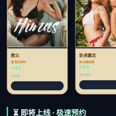
教父
卧虎藏龙
🏆 影史神作
🎋 必看经典
⭐ 8.9
⭐ 9.7
蓝光典藏
4K修复
📝 想看 / 预
📝 想看 / 预约
⏳ 即将上线 · 极速预约